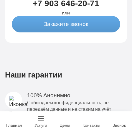
+7 903 646-20-71
или
Закажите звонок
Наши гарантии
100% Анонимно
Соблюдаем конфиденциальность, не
передаём данные и не ставим на учёт
Выдаём больничный лист
Не указываем диагноз, во избежание
Главная
Услуги
Цены
Контакты
Звонок
проблем в обществе и на работе