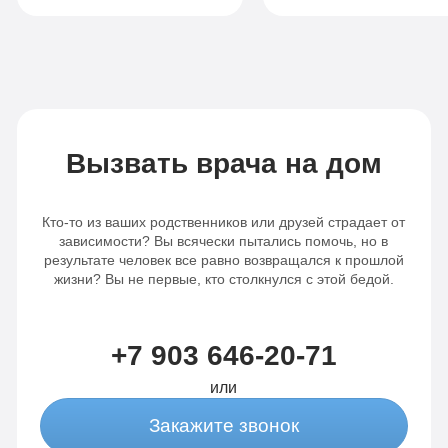
Решившись
Комплексный подход
отправить его к вам
индивидуальный, чт
на лечение, сын
очень важно в такой
получил
проблеме. Сын смог
всестороннюю
пройти полный курс
помощь и поддержку.
реабилитации, как с
Был подобран
говорит, что на стол
Вызвать врача на дом
индивидуальный
легко и понятно ему
план лечения,
было нигде. Очень
учитывая все
важно, что у вас ест
Кто-то из ваших родственников или друзей страдает от
особенности моего
пожизненная
зависимости? Вы всячески пытались помочь, но в
сына. Благодаря
поддержка! Ещё раз
результате человек все равно возвращался к прошлой
жизни? Вы не первые, кто столкнулся с этой бедой.
вашему
огромное вам спаси
профессионализму,
сын трезвый и полон
сил менять свою
+7 903 646-20-71
жизнь дальше.
или
Закажите звонок