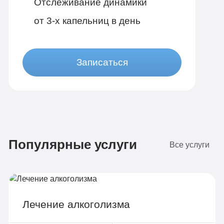
Отслеживание динамики
от 3-х капельниц в день
Записаться
Бюджетно
1 490 руб
Популярные услуги
4-х местная комната
Все услуги
Диагностика
Групповая терапия
Детоксикация
Лечение алкоголизма
Круглосуточное наблюдение