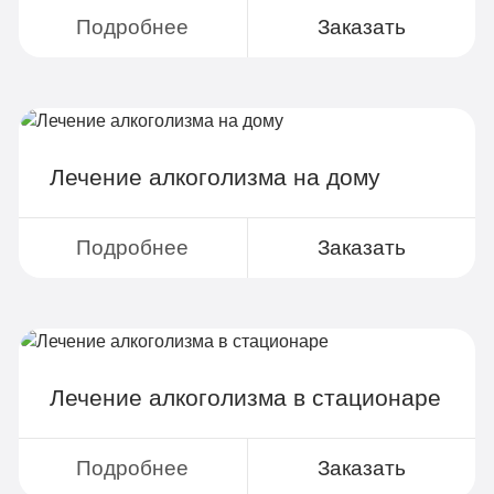
Поддержка родственников
Подробнее
Заказать
4-х разовое питание
Больничный лист
Лечение алкоголизма на дому
Записаться
Подробнее
Заказать
По-домашнему
3 990 руб
2-х местная комната
Лечение алкоголизма в стационаре
Все опции «Бюджетно»
Индивидуальная терапия
Подробнее
Заказать