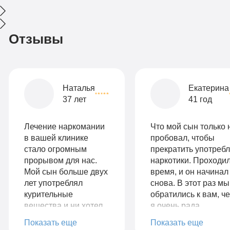
Отзывы
Наталья
Екатерина
37 лет
41 год
Лечение наркомании
Что мой сын только 
в вашей клинике
пробовал, чтобы
стало огромным
прекратить употребл
прорывом для нас.
наркотики. Проходи
Мой сын больше двух
время, и он начинал
лет употреблял
снова. В этот раз мы
курительные
обратились к вам, ч
вещества и ни хотел
я очень рада.
признавать свою
Специалисты, знаю
Показать еще
Показать еще
проблему.
своё дело!!