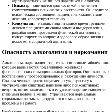
адаптироваться к жизни без наркотиков и алкоголя.
Психиатр
- занимается диагностикой и лечением
сопутствующих психических расстройств. Он следит за
психическим состоянием пациента на каждом этапе
лечения, корректируя терапию.
Консультант
- находясь значительное время трезвыми,
делятся с пациентами своим опытом выздоровления,
разрабатывает программы физической активности,
консультирует по вопросам здорового образа жизни и
помогает в социальной адаптации.
Опасность алкоголизма и наркомании
Алкоголизм, наркомания – серьезные системные заболевания,
которые развиваются под влиянием комплекса
Я очень доволен результатами лечения наркомании в
физиологических и эмоциональных факторов. Они склонны к
наркоцентре . Зависимость оказалась слишком сильной,
постепенному прогрессированию и разрушению личности.
и я подозревал, что ничего не сможет мне помочь. Но
Сначала человек просто ощущает регулярную тягу к
благодаря профессиональной команде специалистов и
употреблению спиртных напитков либо психоактивных
программе, я смог преодолеть свою зависимость
веществ, потом зависимость и ее удовлетворение становятся
полностью. Мне предоставили все необходимые
главными целями в жизни. Утрачиваются нормальные
ресурсы и поддержку во время стационарного лечения.
социальные контакты, разрушаются семьи, возникают
Я нашел в себе силы бороться с желаниями и научился
проблемы на работе.
здоровому образу жизни. Теперь я чувствую себя
свободным от наркотиков и готов начать новую главу в
Чтобы снять ломку или выйти из запоя, достаточно вызвать