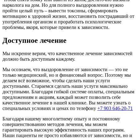
своей жизни. Я рекомендую клинику всем, кто ищет
нарколога на дом. Но для полного выздоровления нужно
настоящую помощь
пройти целый путь – вывести токсины, сформировать
мотивацию к здоровой жизни, восстановить пострадавший от
употребления организм и проработать психологические
проблемы, якоря, которые привели к зависимости.
Искренне благодарна вам за своё лечение! Моя жизнь
была разрушена из-за употребления наркотиков. Я сама
Доступное лечение
приняла решение и нашла вашу клинику, обсудили и
проговорили все интересующие меня вопросы о
Мы искренне верим, что качественное лечение зависимостей
реабилитации. Я получила такую колоссальную
должно быть доступным каждому.
поддержку и помощь, начала лечение. Ваш подход, ваш
профессионализм, всё на столько зацепило меня. Опыт
Мы осознаем, что выздоровление от зависимости — это не
других зависимых — у меня нет слов. Мой стаж более 5
только медицинский, но и финансовый вопрос. Поэтому мы
лет, и тут вы мне показываете новую и счастливую
делаем всё возможное, чтобы сделать наши услуги
жизнь без наркотиков. Во что я и поверить уже не
доступными. Стараемся сделать наши услуги максимально
могла. Огромное вам спасибо!
доступными. Благодаря гибкой системе оплаты, специальным
предложениям и акциям, каждый может позволить себе
качественное лечение в нашей клинике. Вы можете узнать о
специальных условиях и ценах по телефону
+7 903 646-20-71
Я был вынужден прибегнуть к принудительной
Благодаря нашему многолетнему опыту и постоянному
госпитализации матери. Более 15 лет она находилась в
совершенствованию методов лечения, мы можем
алкогольной зависимости, и сама предпринимать какие-
гарантировать высокую эффективность наших программ.
то действия не хотела. Я благодарен вашей команде
Наши пациенты не просто избавляются от зависимости, но и
наркологов за оперативность и чёткость действий. В