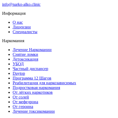
info@narko-alko.clinic
Информация
О нас
Лицензии
Специалисты
Наркомания
Лечение Наркомании
Снятие ломки
Детоксикация
УБОД
Частный диспансер
Daytop
Программа 12 Шагов
Реабилитация для наркозависимых
Подростковая наркомания
От лёгких наркотиков
От солей
От мефедрона
От героина
Лечение токсикомании