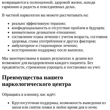
возвращаются к полноценной, здоровой жизни, находя
клинике мать получила огромнейший опыт и знания,
гармонию и радость в повседневных делах.
как справляться со своими эмоциями, тревогой,
агрессией, тягой к алкоголю. Большое вам спасибо, что
В частной наркологии вы можете рассчитывать на:
у неё сейчас новая и светлая жизнь!
реально эффективную терапию;
конфиденциальность и отсутствие проблем в будущем;
внимательное деликатное отношение;
составление плана лечения с учетом возраста, состояния
здоровья, стажа употребления и других факторов;
амбулаторное и стационарное лечение;
Очень рада, что попала именно на ваш сайт и набрала
всестороннюю поддержку после выписки.
вам. Получила первичную консультацию, после
назначили приём психолога. Мне было важно найти
Мы заинтересованы в ваших результатах и делаем все
специалиста, с которым мне будет комфортно. И уже
возможное для выздоровления каждого пациента. Без
после нескольких сеансов терапии мне намного легче.
предвзятости, стремления упрощать и постановки на учет.
Большой плюс, что сеансы могут проходить по скайпу,
и не надо никуда ехать.
Преимущества нашего
наркологического центра
Обращаясь в клинику, вас ждёт:
Круглосуточная поддержка, возможность выведения из
запоя или снятия ломки в любое время дня и ночи.