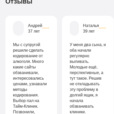
Отзывы
Записаться
Записаться
Записаться
Андрей
Наталья
37 лет
39 лет
Мы с супругой
У меня два сына, и
решили сделать
оба начали
кодирование от
регулярно
алкоголя. Много
выпивать.
какие сайты
Молодые ещё,
обзванивали,
перспективные, а
интересовались
тут такое. Решив
ценами, узнавали
не откладывать
методы
эту проблему в
кодирования.
долгий ящик, я
Выбор пал на
начала
Тайм-Клиник.
обзванивать
Позвонили,
клиники.