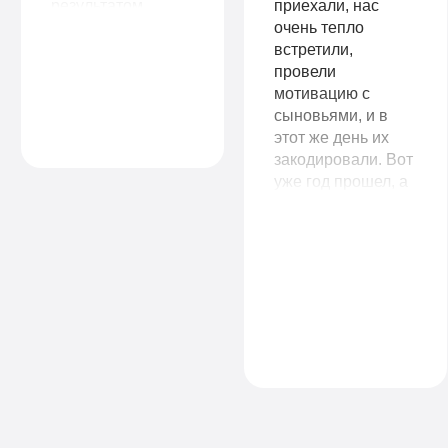
результатом
приехали, нас
работы. Сразу
очень тепло
видно, что
встретили,
работают
провели
специалисты,
мотивацию с
знающие своё
сыновьями, и в
дело.
этот же день их
закодировали. Вот
уже год прошел, а
сыновья так и не
притрагиваются к
спиртному. Вы не
представляете, как
мое материнское
сердце радуется
за них. Спасибо
вам большое!